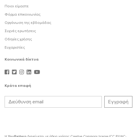
Ποιοι είμαστε
Φόρμα επικοινωνίας
Οργάνωση της εβδομάδας
Συχνές ερωτήσεις
Οδηγίες χρήσης
Ευχαριστίες
Κοινωνικά δίκτυα
Κράτα επαφή
Η
YouBeHero
διανείμεται με άδεια χρήσης
Creative Commons license (CC BY-NC-