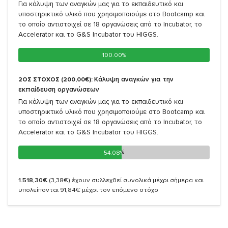
Για κάλυψη των αναγκών μας για το εκπαιδευτικό και
υποστηρικτικό υλικό που χρησιμοποιούμε στο Bootcamp και
το οποίο αντιστοιχεί σε 18 οργανώσεις από το Incubator, το
Accelerator και το G&S Incubator του HIGGS.
100.00%
100.00%
Κάλυψη αναγκών για την
2ΟΣ ΣΤΟΧΟΣ (200,00€):
εκπαίδευση οργανώσεων
Για κάλυψη των αναγκών μας για το εκπαιδευτικό και
υποστηρικτικό υλικό που χρησιμοποιούμε στο Bootcamp και
το οποίο αντιστοιχεί σε 18 οργανώσεις από το Incubator, το
Accelerator και το G&S Incubator του HIGGS.
54.08%
54.08%
1.518,30€
(3,38€)
έχουν συλλεχθεί συνολικά μέχρι σήμερα και
υπολείπονται 91,84€ μέχρι τον επόμενο στόχο