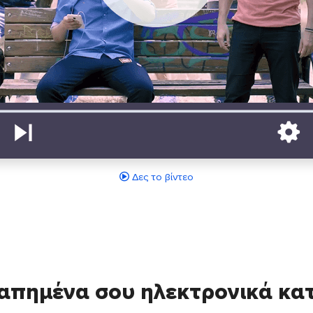
Δες το βίντεο
απημένα σου ηλεκτρονικά κ