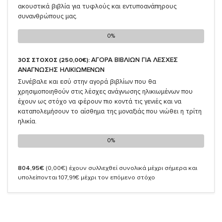
ακουστικά βιβλία για τυφλούς και εντυποανάπηρους
συνανθρώπους μας.
0%
0%
ΑΓΟΡΑ ΒΙΒΛΙΩΝ ΓΙΑ ΛΕΣΧΕΣ
3ΟΣ ΣΤΟΧΟΣ (250,00€):
ΑΝΑΓΝΩΣΗΣ ΗΛΙΚΙΩΜΕΝΩΝ
Συνέβαλε και εσύ στην αγορά βιβλίων που θα
χρησιμοποιηθούν στις λέσχες ανάγνωσης ηλικιωμένων που
έχουν ως στόχο να φέρουν πιο κοντά τις γενιές και να
καταπολεμήσουν το αίσθημα της μοναξιάς που νιώθει η τρίτη
ηλικία.
0%
0%
804,95€
(0,00€)
έχουν συλλεχθεί συνολικά μέχρι σήμερα και
υπολείπονται 107,91€ μέχρι τον επόμενο στόχο