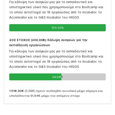
Για κάλυψη των αναγκών μας για το εκπαιδευτικό και
υποστηρικτικό υλικό που χρησιμοποιούμε στο Bootcamp και
το οποίο αντιστοιχεί σε 18 οργανώσεις από το Incubator, το
Accelerator και το G&S Incubator του HIGGS.
100.00%
100.00%
Κάλυψη αναγκών για την
2ΟΣ ΣΤΟΧΟΣ (200,00€):
εκπαίδευση οργανώσεων
Για κάλυψη των αναγκών μας για το εκπαιδευτικό και
υποστηρικτικό υλικό που χρησιμοποιούμε στο Bootcamp και
το οποίο αντιστοιχεί σε 18 οργανώσεις από το Incubator, το
Accelerator και το G&S Incubator του HIGGS.
54.08%
54.08%
1.518,30€
(3,38€)
έχουν συλλεχθεί συνολικά μέχρι σήμερα και
υπολείπονται 91,84€ μέχρι τον επόμενο στόχο