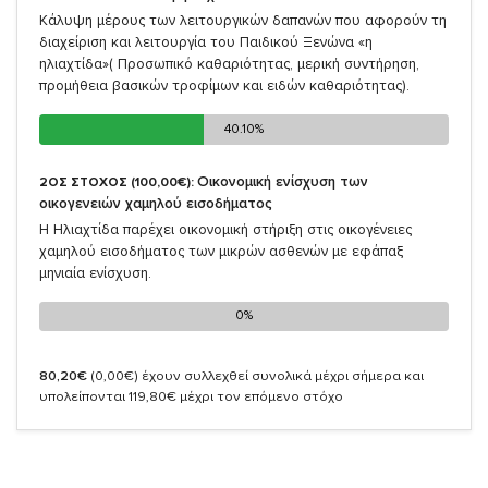
Κάλυψη μέρους των λειτουργικών δαπανών που αφορούν τη
διαχείριση και λειτουργία του Παιδικού Ξενώνα «η
ηλιαχτίδα»( Προσωπικό καθαριότητας, μερική συντήρηση,
προμήθεια βασικών τροφίμων και ειδών καθαριότητας).
40.10%
40.10%
Οικονομική ενίσχυση των
2ΟΣ ΣΤΟΧΟΣ (100,00€):
οικογενειών χαμηλού εισοδήματος
Η Ηλιαχτίδα παρέχει οικονομική στήριξη στις οικογένειες
χαμηλού εισοδήματος των μικρών ασθενών με εφάπαξ
μηνιαία ενίσχυση.
0%
0%
80,20€
(0,00€)
έχουν συλλεχθεί συνολικά μέχρι σήμερα και
υπολείπονται 119,80€ μέχρι τον επόμενο στόχο