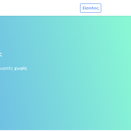
Είσοδος
ς
δωρεές
χωρίς