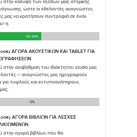
σύ στην κάλυψη των εξόδων μιας ατομικής
νάγνωσης, ώστε οι εθελοντές αναγνώστες
ές μας να κρατήσουν συντροφιά σε έναν
ο/-η.
56.84%
56.84%
ΑΓΟΡΑ ΑΚΟΥΣΤΙΚΩΝ ΚΑΙ TABLET ΓΙΑ
,00€):
ΧΟΓΡΑΦΗΣΕΩΝ
ύ στην αναβάθμιση του ιδιόκτητου studio μας
θελοντές – αναγνώστες μας ηχογραφούν
ία για τυφλούς και εντυποανάπηρους
μας.
0%
0%
ΑΓΟΡΑ ΒΙΒΛΙΩΝ ΓΙΑ ΛΕΣΧΕΣ
,00€):
ΛΙΚΙΩΜΕΝΩΝ
ύ στην αγορά βιβλίων που θα