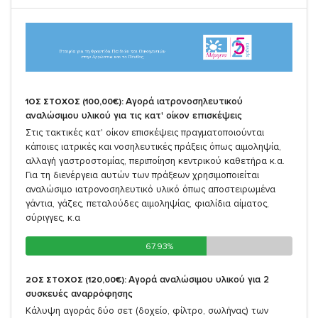
Αγορά ιατρονοσηλευτικού
1ΟΣ ΣΤΟΧΟΣ (100,00€):
αναλώσιμου υλικού για τις κατ' οίκον επισκέψεις
Στις τακτικές κατ' οίκον επισκέψεις πραγματοποιούνται
κάποιες ιατρικές και νοσηλευτικές πράξεις όπως αιμοληψία,
αλλαγή γαστροστομίας, περιποίηση κεντρικού καθετήρα κ.α.
Για τη διενέργεια αυτών των πράξεων χρησιμοποιείται
αναλώσιμο ιατρονοσηλευτικό υλικό όπως αποστειρωμένα
γάντια, γάζες, πεταλούδες αιμοληψίας, φιαλίδια αίματος,
σύριγγες, κ.α
67.93%
67.93%
Αγορά αναλώσιμου υλικού για 2
2ΟΣ ΣΤΟΧΟΣ (120,00€):
συσκευές αναρρόφησης
Κάλυψη αγοράς δύο σετ (δοχείο, φίλτρο, σωλήνας) των