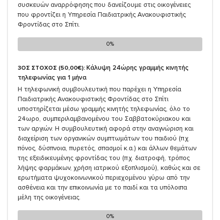
συσκευών αναρρόφησης που δανείζουμε στις οικογένειες
που φροντίζει η Υπηρεσία Παιδιατρικής Ανακουφιστικής
Φροντίδας στο Σπίτι.
0%
0%
Κάλυψη 24ώρης γραμμής κινητής
3ΟΣ ΣΤΟΧΟΣ (50,00€):
τηλεφωνίας για 1 μήνα
Η τηλεφωνική συμβουλευτική που παρέχει η Υπηρεσία
Παιδιατρικής Ανακουφιστικής Φροντίδας στο Σπίτι
υποστηρίζεται μέσω γραμμής κινητής τηλεφωνίας, όλο το
24ωρο, συμπεριλαμβανομένου του Σαββατοκύριακου και
των αργιών. Η συμβουλευτική αφορά στην αναγνώριση και
διαχείριση των οργανικών συμπτωμάτων του παιδιού (π.χ.
πόνος, δύσπνοια, πυρετός, σπασμοί κ.α.) και άλλων θεμάτων
της εξειδικευμένης φροντίδας του (π.χ. διατροφή, τρόπος
λήψης φαρμάκων, χρήση ιατρικού εξοπλισμού), καθώς και σε
ερωτήματα ψυχοκοινωνικού περιεχομένου γύρω από την
ασθένεια και την επικοινωνία με το παιδί και τα υπόλοιπα
μέλη της οικογένειας.
0%
0%