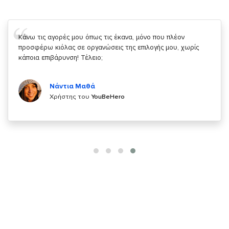
Σας ευχαριστώ που μας δίνετε την δυνατότητα να κάνουμε
κάτι!
Κυριάκος Τσίγκρος
Χρήστης του
YouBeHero