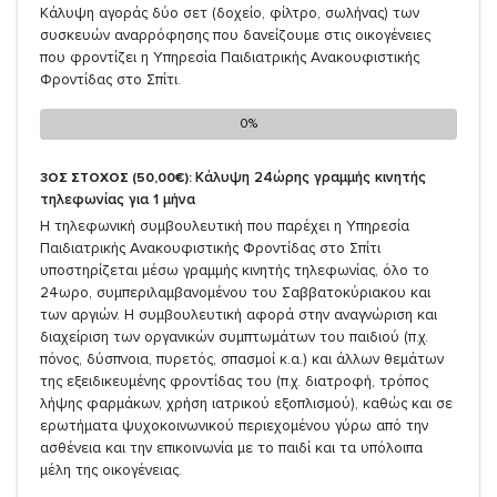
Κάλυψη αγοράς δύο σετ (δοχείο, φίλτρο, σωλήνας) των
συσκευών αναρρόφησης που δανείζουμε στις οικογένειες
που φροντίζει η Υπηρεσία Παιδιατρικής Ανακουφιστικής
Φροντίδας στο Σπίτι.
0%
0%
Κάλυψη 24ώρης γραμμής κινητής
3ΟΣ ΣΤΟΧΟΣ (50,00€):
τηλεφωνίας για 1 μήνα
Η τηλεφωνική συμβουλευτική που παρέχει η Υπηρεσία
Παιδιατρικής Ανακουφιστικής Φροντίδας στο Σπίτι
υποστηρίζεται μέσω γραμμής κινητής τηλεφωνίας, όλο το
24ωρο, συμπεριλαμβανομένου του Σαββατοκύριακου και
των αργιών. Η συμβουλευτική αφορά στην αναγνώριση και
διαχείριση των οργανικών συμπτωμάτων του παιδιού (π.χ.
πόνος, δύσπνοια, πυρετός, σπασμοί κ.α.) και άλλων θεμάτων
της εξειδικευμένης φροντίδας του (π.χ. διατροφή, τρόπος
λήψης φαρμάκων, χρήση ιατρικού εξοπλισμού), καθώς και σε
ερωτήματα ψυχοκοινωνικού περιεχομένου γύρω από την
ασθένεια και την επικοινωνία με το παιδί και τα υπόλοιπα
μέλη της οικογένειας.