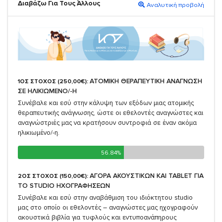
Διαβάζω Για Τους Άλλους
Αναλυτική προβολή
ΑΤΟΜΙΚΗ ΘΕΡΑΠΕΥΤΙΚΗ ΑΝΑΓΝΩΣΗ
1ΟΣ ΣΤΟΧΟΣ (250,00€):
ΣΕ ΗΛΙΚΙΩΜΕΝΟ/-Η
Συνέβαλε και εσύ στην κάλυψη των εξόδων μιας ατομικής
θεραπευτικής ανάγνωσης, ώστε οι εθελοντές αναγνώστες και
αναγνώστριές μας να κρατήσουν συντροφιά σε έναν ακόμα
ηλικιωμένο/-η.
56.84%
56.84%
ΑΓΟΡΑ ΑΚΟΥΣΤΙΚΩΝ ΚΑΙ TABLET ΓΙΑ
2ΟΣ ΣΤΟΧΟΣ (150,00€):
TO STUDIO ΗΧΟΓΡΑΦΗΣΕΩΝ
Συνέβαλε και εσύ στην αναβάθμιση του ιδιόκτητου studio
μας στο οποίο οι εθελοντές – αναγνώστες μας ηχογραφούν
ακουστικά βιβλία για τυφλούς και εντυποανάπηρους