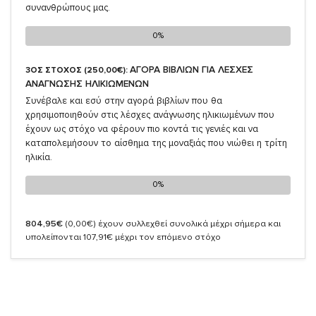
συνανθρώπους μας.
0%
0%
ΑΓΟΡΑ ΒΙΒΛΙΩΝ ΓΙΑ ΛΕΣΧΕΣ
3ΟΣ ΣΤΟΧΟΣ (250,00€):
ΑΝΑΓΝΩΣΗΣ ΗΛΙΚΙΩΜΕΝΩΝ
Συνέβαλε και εσύ στην αγορά βιβλίων που θα
χρησιμοποιηθούν στις λέσχες ανάγνωσης ηλικιωμένων που
έχουν ως στόχο να φέρουν πιο κοντά τις γενιές και να
καταπολεμήσουν το αίσθημα της μοναξιάς που νιώθει η τρίτη
ηλικία.
0%
0%
804,95€
(0,00€)
έχουν συλλεχθεί συνολικά μέχρι σήμερα και
υπολείπονται 107,91€ μέχρι τον επόμενο στόχο