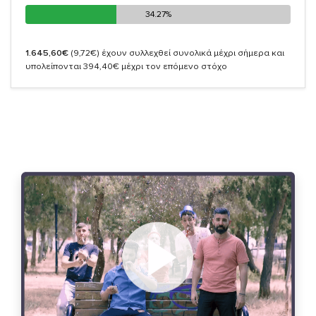
34.27%
34.27%
1.645,60€
(9,72€)
έχουν συλλεχθεί συνολικά μέχρι σήμερα και
υπολείπονται 394,40€ μέχρι τον επόμενο στόχο