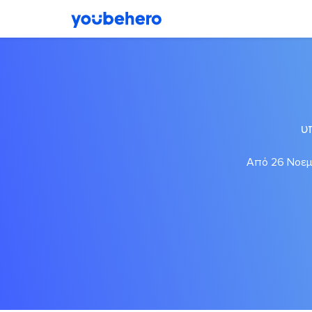
υ
Από 26 Νοεμβ