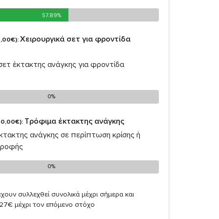
57.89%
57.89%
Χειρουργικά σετ για φροντίδα
,00€):
 σετ έκτακτης ανάγκης για φροντίδα
0%
0%
Τρόφιμα έκτακτης ανάγκης
0,00€):
έκτακτης ανάγκης σε περίπτωση κρίσης ή
τροφής
0%
0%
χουν συλλεχθεί συνολικά μέχρι σήμερα και
,27€ μέχρι τον επόμενο στόχο