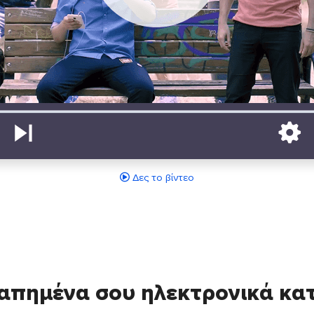
Δες το βίντεο
απημένα σου ηλεκτρονικά κ