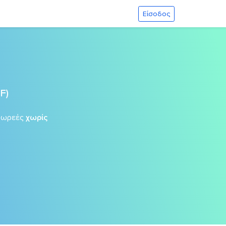
Είσοδος
F)
δωρεές
χωρίς