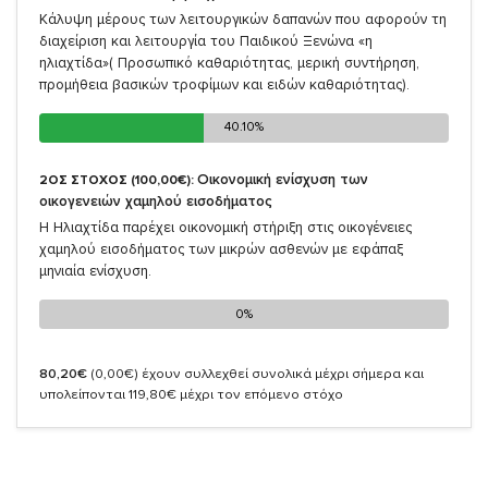
Κάλυψη μέρους των λειτουργικών δαπανών που αφορούν τη
διαχείριση και λειτουργία του Παιδικού Ξενώνα «η
ηλιαχτίδα»( Προσωπικό καθαριότητας, μερική συντήρηση,
προμήθεια βασικών τροφίμων και ειδών καθαριότητας).
40.10%
40.10%
Οικονομική ενίσχυση των
2ΟΣ ΣΤΟΧΟΣ (100,00€):
οικογενειών χαμηλού εισοδήματος
Η Ηλιαχτίδα παρέχει οικονομική στήριξη στις οικογένειες
χαμηλού εισοδήματος των μικρών ασθενών με εφάπαξ
μηνιαία ενίσχυση.
0%
0%
80,20€
(0,00€)
έχουν συλλεχθεί συνολικά μέχρι σήμερα και
υπολείπονται 119,80€ μέχρι τον επόμενο στόχο