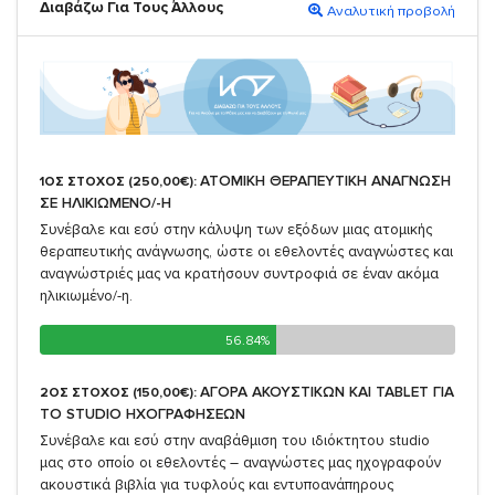
Διαβάζω Για Τους Άλλους
Αναλυτική προβολή
ΑΤΟΜΙΚΗ ΘΕΡΑΠΕΥΤΙΚΗ ΑΝΑΓΝΩΣΗ
1ΟΣ ΣΤΟΧΟΣ (250,00€):
ΣΕ ΗΛΙΚΙΩΜΕΝΟ/-Η
Συνέβαλε και εσύ στην κάλυψη των εξόδων μιας ατομικής
θεραπευτικής ανάγνωσης, ώστε οι εθελοντές αναγνώστες και
αναγνώστριές μας να κρατήσουν συντροφιά σε έναν ακόμα
ηλικιωμένο/-η.
56.84%
56.84%
ΑΓΟΡΑ ΑΚΟΥΣΤΙΚΩΝ ΚΑΙ TABLET ΓΙΑ
2ΟΣ ΣΤΟΧΟΣ (150,00€):
TO STUDIO ΗΧΟΓΡΑΦΗΣΕΩΝ
Συνέβαλε και εσύ στην αναβάθμιση του ιδιόκτητου studio
μας στο οποίο οι εθελοντές – αναγνώστες μας ηχογραφούν
ακουστικά βιβλία για τυφλούς και εντυποανάπηρους