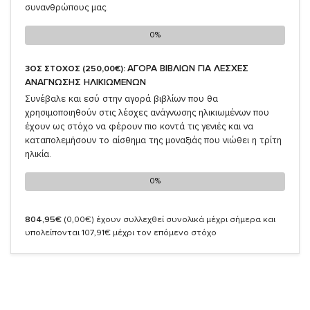
συνανθρώπους μας.
0%
0%
ΑΓΟΡΑ ΒΙΒΛΙΩΝ ΓΙΑ ΛΕΣΧΕΣ
3ΟΣ ΣΤΟΧΟΣ (250,00€):
ΑΝΑΓΝΩΣΗΣ ΗΛΙΚΙΩΜΕΝΩΝ
Συνέβαλε και εσύ στην αγορά βιβλίων που θα
χρησιμοποιηθούν στις λέσχες ανάγνωσης ηλικιωμένων που
έχουν ως στόχο να φέρουν πιο κοντά τις γενιές και να
καταπολεμήσουν το αίσθημα της μοναξιάς που νιώθει η τρίτη
ηλικία.
0%
0%
804,95€
(0,00€)
έχουν συλλεχθεί συνολικά μέχρι σήμερα και
υπολείπονται 107,91€ μέχρι τον επόμενο στόχο