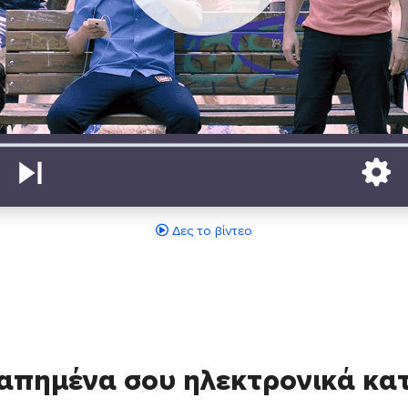
Δες το βίντεο
απημένα σου ηλεκτρονικά κ