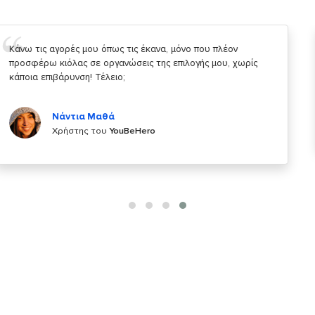
Σας ευχαριστώ που μας δίνετε την δυνατότητα να κάνουμε
κάτι!
Κυριάκος Τσίγκρος
Χρήστης του
YouBeHero