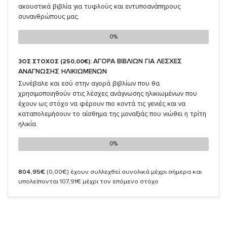
ακουστικά βιβλία για τυφλούς και εντυποανάπηρους
συνανθρώπους μας.
0%
0%
ΑΓΟΡΑ ΒΙΒΛΙΩΝ ΓΙΑ ΛΕΣΧΕΣ
3ΟΣ ΣΤΟΧΟΣ (250,00€):
ΑΝΑΓΝΩΣΗΣ ΗΛΙΚΙΩΜΕΝΩΝ
Συνέβαλε και εσύ στην αγορά βιβλίων που θα
χρησιμοποιηθούν στις λέσχες ανάγνωσης ηλικιωμένων που
έχουν ως στόχο να φέρουν πιο κοντά τις γενιές και να
καταπολεμήσουν το αίσθημα της μοναξιάς που νιώθει η τρίτη
ηλικία.
0%
0%
804,95€
(0,00€)
έχουν συλλεχθεί συνολικά μέχρι σήμερα και
υπολείπονται 107,91€ μέχρι τον επόμενο στόχο