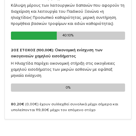
Κάλυψη μέρους των λειτουργικών δαπανών που αφορούν τη
διαχείριση και λειτουργία του Παιδικού Ξενώνα «η
ηλιαχτίδα»( Προσωπικό καθαριότητας, μερική συντήρηση,
προμήθεια βασικών τροφίμων και ειδών καθαριότητας).
40.10%
40.10%
Οικονομική ενίσχυση των
2ΟΣ ΣΤΟΧΟΣ (100,00€):
οικογενειών χαμηλού εισοδήματος
Η Ηλιαχτίδα παρέχει οικονομική στήριξη στις οικογένειες
χαμηλού εισοδήματος των μικρών ασθενών με εφάπαξ
μηνιαία ενίσχυση.
0%
0%
80,20€
(0,00€)
έχουν συλλεχθεί συνολικά μέχρι σήμερα και
υπολείπονται 119,80€ μέχρι τον επόμενο στόχο