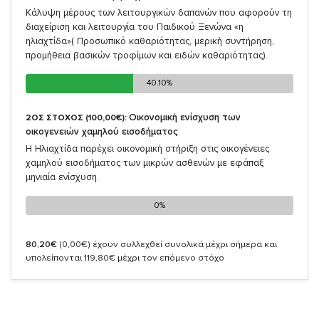
Κάλυψη μέρους των λειτουργικών δαπανών που αφορούν τη
διαχείριση και λειτουργία του Παιδικού Ξενώνα «η
ηλιαχτίδα»( Προσωπικό καθαριότητας, μερική συντήρηση,
προμήθεια βασικών τροφίμων και ειδών καθαριότητας).
40.10%
40.10%
Οικονομική ενίσχυση των
2ΟΣ ΣΤΟΧΟΣ (100,00€):
οικογενειών χαμηλού εισοδήματος
Η Ηλιαχτίδα παρέχει οικονομική στήριξη στις οικογένειες
χαμηλού εισοδήματος των μικρών ασθενών με εφάπαξ
μηνιαία ενίσχυση.
0%
0%
80,20€
(0,00€)
έχουν συλλεχθεί συνολικά μέχρι σήμερα και
υπολείπονται 119,80€ μέχρι τον επόμενο στόχο