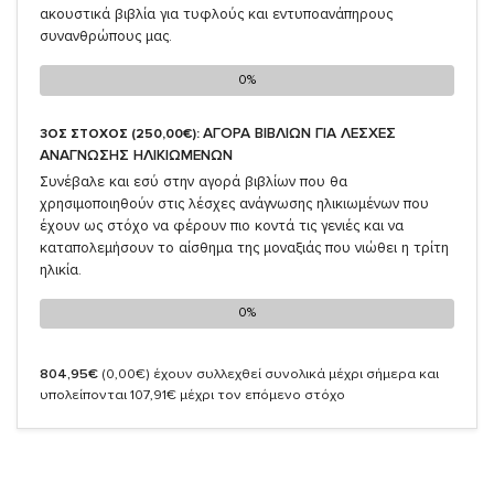
ακουστικά βιβλία για τυφλούς και εντυποανάπηρους
συνανθρώπους μας.
0%
0%
ΑΓΟΡΑ ΒΙΒΛΙΩΝ ΓΙΑ ΛΕΣΧΕΣ
3ΟΣ ΣΤΟΧΟΣ (250,00€):
ΑΝΑΓΝΩΣΗΣ ΗΛΙΚΙΩΜΕΝΩΝ
Συνέβαλε και εσύ στην αγορά βιβλίων που θα
χρησιμοποιηθούν στις λέσχες ανάγνωσης ηλικιωμένων που
έχουν ως στόχο να φέρουν πιο κοντά τις γενιές και να
καταπολεμήσουν το αίσθημα της μοναξιάς που νιώθει η τρίτη
ηλικία.
0%
0%
804,95€
(0,00€)
έχουν συλλεχθεί συνολικά μέχρι σήμερα και
υπολείπονται 107,91€ μέχρι τον επόμενο στόχο