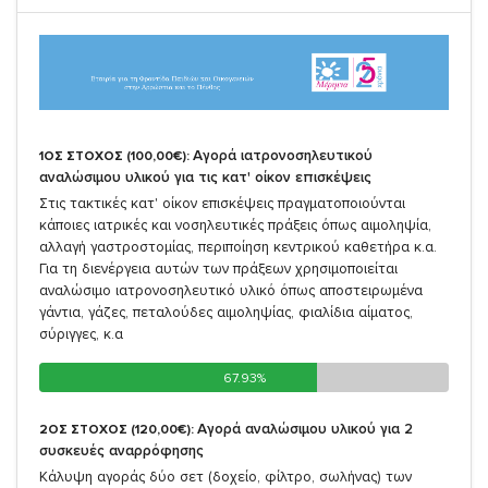
Αγορά ιατρονοσηλευτικού
1ΟΣ ΣΤΟΧΟΣ (100,00€):
αναλώσιμου υλικού για τις κατ' οίκον επισκέψεις
Στις τακτικές κατ' οίκον επισκέψεις πραγματοποιούνται
κάποιες ιατρικές και νοσηλευτικές πράξεις όπως αιμοληψία,
αλλαγή γαστροστομίας, περιποίηση κεντρικού καθετήρα κ.α.
Για τη διενέργεια αυτών των πράξεων χρησιμοποιείται
αναλώσιμο ιατρονοσηλευτικό υλικό όπως αποστειρωμένα
γάντια, γάζες, πεταλούδες αιμοληψίας, φιαλίδια αίματος,
σύριγγες, κ.α
67.93%
67.93%
Αγορά αναλώσιμου υλικού για 2
2ΟΣ ΣΤΟΧΟΣ (120,00€):
συσκευές αναρρόφησης
Κάλυψη αγοράς δύο σετ (δοχείο, φίλτρο, σωλήνας) των