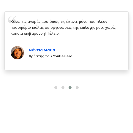
Σας ευχαριστώ που μας δίνετε την δυνατότητα να κάνουμε
κάτι!
Κυριάκος Τσίγκρος
Χρήστης του
YouBeHero