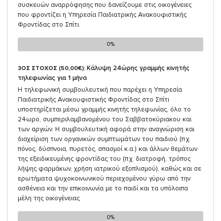
συσκευών αναρρόφησης που δανείζουμε στις οικογένειες
που φροντίζει η Υπηρεσία Παιδιατρικής Ανακουφιστικής
Φροντίδας στο Σπίτι.
0%
0%
Κάλυψη 24ώρης γραμμής κινητής
3ΟΣ ΣΤΟΧΟΣ (50,00€):
τηλεφωνίας για 1 μήνα
Η τηλεφωνική συμβουλευτική που παρέχει η Υπηρεσία
Παιδιατρικής Ανακουφιστικής Φροντίδας στο Σπίτι
υποστηρίζεται μέσω γραμμής κινητής τηλεφωνίας, όλο το
24ωρο, συμπεριλαμβανομένου του Σαββατοκύριακου και
των αργιών. Η συμβουλευτική αφορά στην αναγνώριση και
διαχείριση των οργανικών συμπτωμάτων του παιδιού (π.χ.
πόνος, δύσπνοια, πυρετός, σπασμοί κ.α.) και άλλων θεμάτων
της εξειδικευμένης φροντίδας του (π.χ. διατροφή, τρόπος
λήψης φαρμάκων, χρήση ιατρικού εξοπλισμού), καθώς και σε
ερωτήματα ψυχοκοινωνικού περιεχομένου γύρω από την
ασθένεια και την επικοινωνία με το παιδί και τα υπόλοιπα
μέλη της οικογένειας.
0%
0%