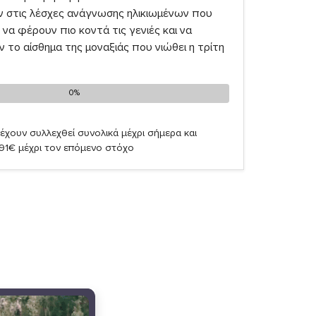
ν στις λέσχες ανάγνωσης ηλικιωμένων που
να φέρουν πιο κοντά τις γενιές και να
το αίσθημα της μοναξιάς που νιώθει η τρίτη
0%
0%
έχουν συλλεχθεί συνολικά μέχρι σήμερα και
,91€ μέχρι τον επόμενο στόχο