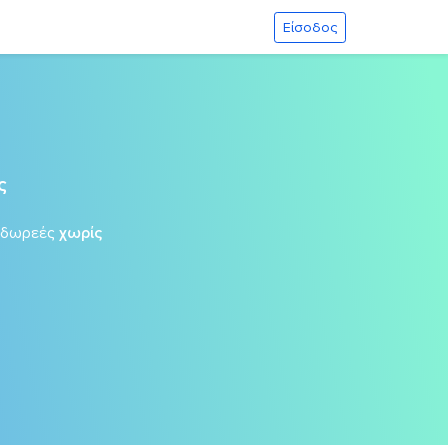
Είσοδος
ς
 δωρεές
χωρίς