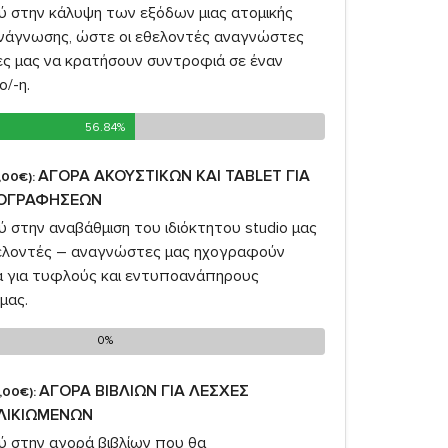
σύ στην κάλυψη των εξόδων μιας ατομικής
νάγνωσης, ώστε οι εθελοντές αναγνώστες
ές μας να κρατήσουν συντροφιά σε έναν
ο/-η.
56.84%
56.84%
ΑΓΟΡΑ ΑΚΟΥΣΤΙΚΩΝ ΚΑΙ TABLET ΓΙΑ
,00€):
ΧΟΓΡΑΦΗΣΕΩΝ
ύ στην αναβάθμιση του ιδιόκτητου studio μας
θελοντές – αναγνώστες μας ηχογραφούν
ία για τυφλούς και εντυποανάπηρους
μας.
0%
0%
ΑΓΟΡΑ ΒΙΒΛΙΩΝ ΓΙΑ ΛΕΣΧΕΣ
,00€):
ΛΙΚΙΩΜΕΝΩΝ
ύ στην αγορά βιβλίων που θα