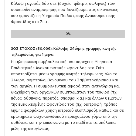
Κάλυψη αγοράς δύο σετ (δοχείο, φίλτρο, σωλήνας) των
συσκευών αναρρόφησης που δανείζουμε στις οικογένειες
που φροντίζει η Υπηρεσία Παιδιατρικής Ανακουφιστικής
Φροντίδας στο Σπίτι.
0%
0%
Κάλυψη 24ώρης γραμμής κινητής
3ΟΣ ΣΤΟΧΟΣ (50,00€):
τηλεφωνίας για 1 μήνα
Η τηλεφωνική συμβουλευτική που παρέχει η Υπηρεσία
Παιδιατρικής Ανακουφιστικής Φροντίδας στο Σπίτι
υποστηρίζεται μέσω γραμμής κινητής τηλεφωνίας, όλο το
24ωρο, συμπεριλαμβανομένου του Σαββατοκύριακου και
των αργιών. Η συμβουλευτική αφορά στην αναγνώριση και
διαχείριση των οργανικών συμπτωμάτων του παιδιού (π.χ.
πόνος, δύσπνοια, πυρετός, σπασμοί κ.α.) και άλλων θεμάτων
της εξειδικευμένης φροντίδας του (π.χ. διατροφή, τρόπος
λήψης φαρμάκων, χρήση ιατρικού εξοπλισμού), καθώς και σε
ερωτήματα ψυχοκοινωνικού περιεχομένου γύρω από την
ασθένεια και την επικοινωνία με το παιδί και τα υπόλοιπα
μέλη της οικογένειας.