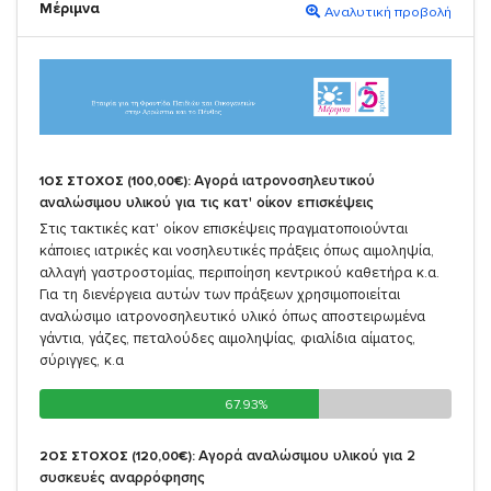
Μέριμνα
Αναλυτική προβολή
Αγορά ιατρονοσηλευτικού
1ΟΣ ΣΤΟΧΟΣ (100,00€):
αναλώσιμου υλικού για τις κατ' οίκον επισκέψεις
Στις τακτικές κατ' οίκον επισκέψεις πραγματοποιούνται
κάποιες ιατρικές και νοσηλευτικές πράξεις όπως αιμοληψία,
αλλαγή γαστροστομίας, περιποίηση κεντρικού καθετήρα κ.α.
Για τη διενέργεια αυτών των πράξεων χρησιμοποιείται
αναλώσιμο ιατρονοσηλευτικό υλικό όπως αποστειρωμένα
γάντια, γάζες, πεταλούδες αιμοληψίας, φιαλίδια αίματος,
σύριγγες, κ.α
67.93%
67.93%
Αγορά αναλώσιμου υλικού για 2
2ΟΣ ΣΤΟΧΟΣ (120,00€):
συσκευές αναρρόφησης