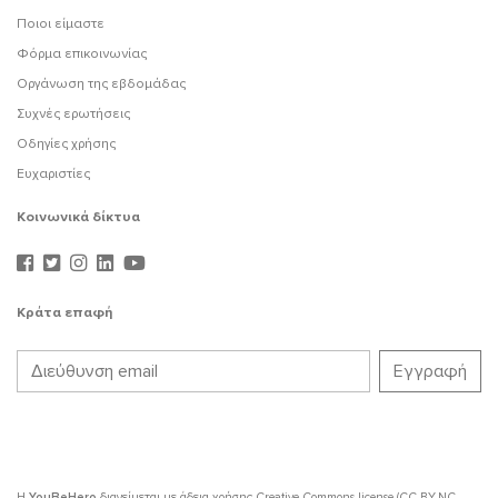
Ποιοι είμαστε
Φόρμα επικοινωνίας
Οργάνωση της εβδομάδας
Συχνές ερωτήσεις
Οδηγίες χρήσης
Ευχαριστίες
Κοινωνικά δίκτυα
Κράτα επαφή
Η
YouBeHero
διανείμεται με άδεια χρήσης
Creative Commons license (CC BY-NC-