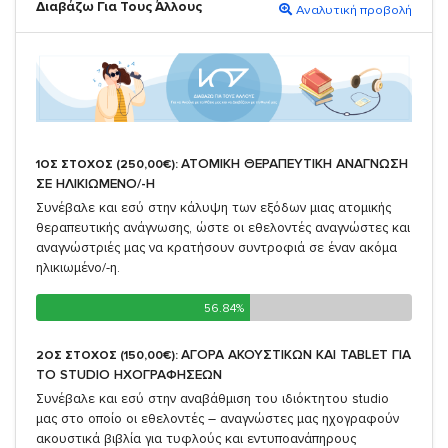
Διαβάζω Για Τους Άλλους
Αναλυτική προβολή
ΑΤΟΜΙΚΗ ΘΕΡΑΠΕΥΤΙΚΗ ΑΝΑΓΝΩΣΗ
1ΟΣ ΣΤΟΧΟΣ (250,00€):
ΣΕ ΗΛΙΚΙΩΜΕΝΟ/-Η
Συνέβαλε και εσύ στην κάλυψη των εξόδων μιας ατομικής
θεραπευτικής ανάγνωσης, ώστε οι εθελοντές αναγνώστες και
αναγνώστριές μας να κρατήσουν συντροφιά σε έναν ακόμα
ηλικιωμένο/-η.
56.84%
56.84%
ΑΓΟΡΑ ΑΚΟΥΣΤΙΚΩΝ ΚΑΙ TABLET ΓΙΑ
2ΟΣ ΣΤΟΧΟΣ (150,00€):
TO STUDIO ΗΧΟΓΡΑΦΗΣΕΩΝ
Συνέβαλε και εσύ στην αναβάθμιση του ιδιόκτητου studio
μας στο οποίο οι εθελοντές – αναγνώστες μας ηχογραφούν
ακουστικά βιβλία για τυφλούς και εντυποανάπηρους