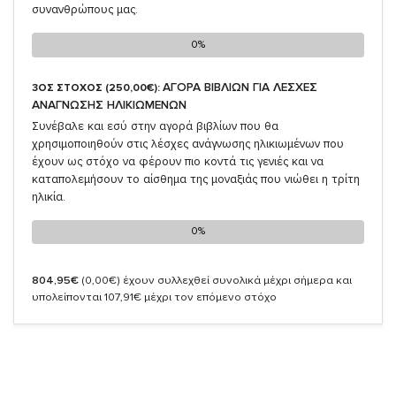
συνανθρώπους μας.
0%
0%
ΑΓΟΡΑ ΒΙΒΛΙΩΝ ΓΙΑ ΛΕΣΧΕΣ
3ΟΣ ΣΤΟΧΟΣ (250,00€):
ΑΝΑΓΝΩΣΗΣ ΗΛΙΚΙΩΜΕΝΩΝ
Συνέβαλε και εσύ στην αγορά βιβλίων που θα
χρησιμοποιηθούν στις λέσχες ανάγνωσης ηλικιωμένων που
έχουν ως στόχο να φέρουν πιο κοντά τις γενιές και να
καταπολεμήσουν το αίσθημα της μοναξιάς που νιώθει η τρίτη
ηλικία.
0%
0%
804,95€
(0,00€)
έχουν συλλεχθεί συνολικά μέχρι σήμερα και
υπολείπονται 107,91€ μέχρι τον επόμενο στόχο