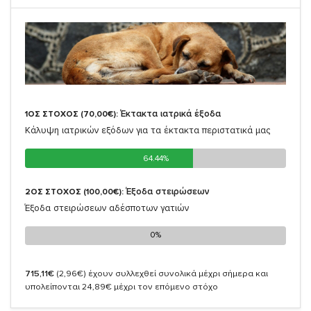
Έκτακτα ιατρικά έξοδα
1ΟΣ ΣΤΟΧΟΣ (70,00€):
Κάλυψη ιατρικών εξόδων για τα έκτακτα περιστατικά μας
64.44%
64.44%
Έξοδα στειρώσεων
2ΟΣ ΣΤΟΧΟΣ (100,00€):
Έξοδα στειρώσεων αδέσποτων γατιών
0%
0%
715,11€
(2,96€)
έχουν συλλεχθεί συνολικά μέχρι σήμερα και
υπολείπονται 24,89€ μέχρι τον επόμενο στόχο