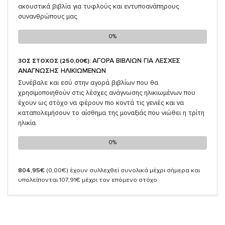
ακουστικά βιβλία για τυφλούς και εντυποανάπηρους
συνανθρώπους μας.
0%
0%
ΑΓΟΡΑ ΒΙΒΛΙΩΝ ΓΙΑ ΛΕΣΧΕΣ
3ΟΣ ΣΤΟΧΟΣ (250,00€):
ΑΝΑΓΝΩΣΗΣ ΗΛΙΚΙΩΜΕΝΩΝ
Συνέβαλε και εσύ στην αγορά βιβλίων που θα
χρησιμοποιηθούν στις λέσχες ανάγνωσης ηλικιωμένων που
έχουν ως στόχο να φέρουν πιο κοντά τις γενιές και να
καταπολεμήσουν το αίσθημα της μοναξιάς που νιώθει η τρίτη
ηλικία.
0%
0%
804,95€
(0,00€)
έχουν συλλεχθεί συνολικά μέχρι σήμερα και
υπολείπονται 107,91€ μέχρι τον επόμενο στόχο