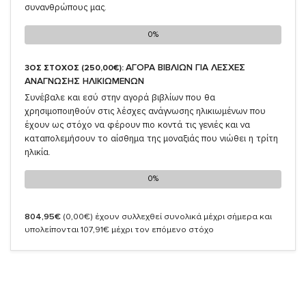
συνανθρώπους μας.
0%
0%
ΑΓΟΡΑ ΒΙΒΛΙΩΝ ΓΙΑ ΛΕΣΧΕΣ
3ΟΣ ΣΤΟΧΟΣ (250,00€):
ΑΝΑΓΝΩΣΗΣ ΗΛΙΚΙΩΜΕΝΩΝ
Συνέβαλε και εσύ στην αγορά βιβλίων που θα
χρησιμοποιηθούν στις λέσχες ανάγνωσης ηλικιωμένων που
έχουν ως στόχο να φέρουν πιο κοντά τις γενιές και να
καταπολεμήσουν το αίσθημα της μοναξιάς που νιώθει η τρίτη
ηλικία.
0%
0%
804,95€
(0,00€)
έχουν συλλεχθεί συνολικά μέχρι σήμερα και
υπολείπονται 107,91€ μέχρι τον επόμενο στόχο