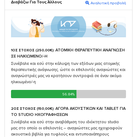
Διαβάζω Για Τους Άλλους
Αναλυτική προβολή
ΑΤΟΜΙΚΗ ΘΕΡΑΠΕΥΤΙΚΗ ΑΝΑΓΝΩΣΗ
1ΟΣ ΣΤΟΧΟΣ (250,00€):
ΣΕ ΗΛΙΚΙΩΜΕΝΟ/-Η
Συνέβαλε και εσύ στην κάλυψη των εξόδων μιας ατομικής
θεραπευτικής ανάγνωσης, ώστε οι εθελοντές αναγνώστες και
αναγνώστριές μας να κρατήσουν συντροφιά σε έναν ακόμα
ηλικιωμένο/-η.
56.84%
56.84%
ΑΓΟΡΑ ΑΚΟΥΣΤΙΚΩΝ ΚΑΙ TABLET ΓΙΑ
2ΟΣ ΣΤΟΧΟΣ (150,00€):
TO STUDIO ΗΧΟΓΡΑΦΗΣΕΩΝ
Συνέβαλε και εσύ στην αναβάθμιση του ιδιόκτητου studio
μας στο οποίο οι εθελοντές – αναγνώστες μας ηχογραφούν
ακουστικά βιβλία για τυφλούς και εντυποανάπηρους