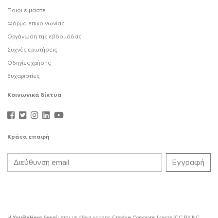
Ποιοι είμαστε
Φόρμα επικοινωνίας
Οργάνωση της εβδομάδας
Συχνές ερωτήσεις
Οδηγίες χρήσης
Ευχαριστίες
Κοινωνικά δίκτυα
Κράτα επαφή
Η
YouBeHero
διανείμεται με άδεια χρήσης
Creative Commons license (CC BY-NC-