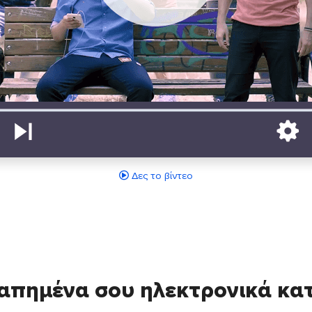
Δες το βίντεο
απημένα σου ηλεκτρονικά κ