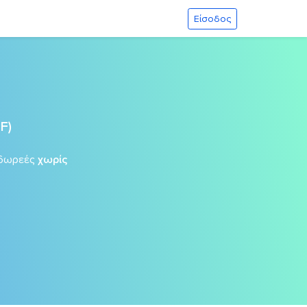
Είσοδος
F)
δωρεές
χωρίς