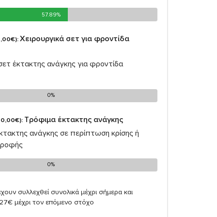
57.89%
57.89%
Χειρουργικά σετ για φροντίδα
,00€):
 σετ έκτακτης ανάγκης για φροντίδα
0%
0%
Τρόφιμα έκτακτης ανάγκης
0,00€):
έκτακτης ανάγκης σε περίπτωση κρίσης ή
τροφής
0%
0%
χουν συλλεχθεί συνολικά μέχρι σήμερα και
,27€ μέχρι τον επόμενο στόχο