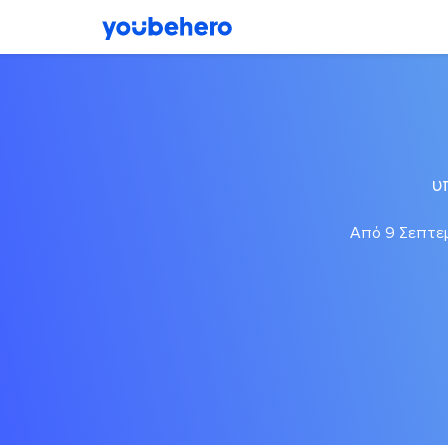
υ
Από 9 Σεπτεμ