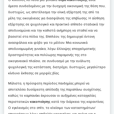
άμεσα συνδεδεμένος με την δυσχερή οικονομική της θέση που,
δυστυχώς, ως αποτέλεσμα την ολική εξάρτησή της από τα
μέλη της οικογένειας για διασφάλιση της επιβίωσης. Η αίσθηση
εξάρτησης σε ψυχολογικό και πρακτικό επίπεδο σταδιακά την
αποδυναμώνει και την καθιστά ανήμπορη να σταθεί και να
βασιστεί στα πόδια της. Επιπλέον, της δημιουργεί έντονη
ανασφάλεια και φόβο για το μέλλον. Μια κοινωνικά
αποδυναμωμένη γυναίκα, λόγω έλλειψης επαγγελματικής
δραστηριότητας και πολύωρης παραμονής της στο
οικογενειακό πλαίσιο, σε συνδυασμό με την ευάλωτη
ψυχολογική της κατάσταση, διατρέχει, δυστυχώς, μεγαλύτερο
κίνδυνο έκθεσης σε μορφές βίας.
Μάλιστα, η πρόσφατη περίοδος πανδημίας μπορεί να
αποτελέσει δυσάρεστη απόδειξη της παραπάνω συσχέτισης,
καθώς το καμπανάκι έκρουσαν οι αυξημένες καταγγελίες
περιστατικών
κακοποίησης
κατά την διάρκεια της καραντίνας.
Ο εγκλεισμός στο σπίτι, το κλείσιμο των καταστημάτων/
επιχειρήσεων λόγω επιβολής καραντίνας, και ακόμη και η