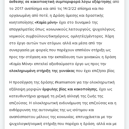
έκθεσης σε κακοποιητική συμπεριφορά λόγω εξάρτησης
από
το 2017 ανεπίσημα και από τις 14/2/22 επίσημα και πιο
οργανωμένη από ποτέ, η Δράση άμεσης και δραστικής
κινητοποίησης
«Καμία μόνη»
έχει στο δυναμικό της
επαγγελματίες όπως: κοινωνικούς λειτουργούς, ψυχολόγους,
νομικούς συμβούλους/δικηγόρους, ομιλητές/μέντορες. Χάρη
στο έργο αυτών των ατόμων, αλλά και μέσα από την
συνεργασία με φορείς που παρέχουν επιπλέον στήριξη ως
προς την στέγαση και την εκπαίδευση των γυναικών, η δράση
«Καμία Μόνη» επιτελεί αξιοθαύμαστο έργο ως προς την
ολοκληρωμένη στήριξη της γυναίκας
που έχει επιζήσει βίας.
Η προσέγγιση της δράσης #kamiamoni για την ολοκληρωτική
εξάλειψη μορφών
έμφυλης βίας και κακοποίησης,
έχει ως
κατευθυντήρια γραμμή τη ριζική αλλαγή της ζωής της
επιζούσας. Η ολοκληρωτική ενδυνάμωση της επιζούσας και η
ενθάρρυνση της αυτονομίας της ως ισότιμου και
αναπόσπαστου μέλους της κοινωνίας, επιτυγχάνεται με την
ψυχολογική/νομική στήριξη που παρέχει η δράση, αλλά και με