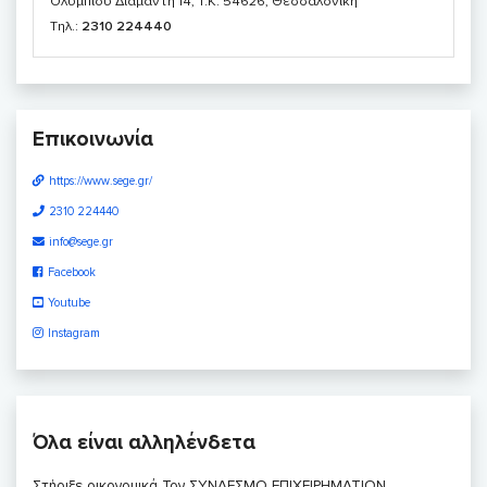
Ολυμπίου Διαμαντή 14, T.K. 54626, Θεσσαλονίκη
Τηλ.:
2310 224440
Επικοινωνία
https://www.sege.gr/
2310 224440
info@sege.gr
Facebook
Youtube
Instagram
Όλα είναι αλληλένδετα
Στήριξε οικονομικά Τον ΣΥΝΔΕΣΜΟ ΕΠΙΧΕΙΡΗΜΑΤΙΩΝ