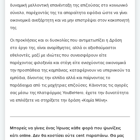
δυναμική μελλοντική επανένταξη της επιζούσας στο κοινωνικό
σύνολο, παρέχοντάς της τα απαραίτητα εφόδια ώστε να γίνει
οικονομικά ανεξάρτητη και να μην επιστρέψει στον κακοποιητή
της.
Οι προκλήσεις και οι δυσκολίες που αντιμετωπίζει η Δράση
στο έργο της, είναι αναρίθμητες, αλλά οι αξιοθαύμαστοι
εθελοντές, μαζί με ιδιώτες που συνεισφέρουν είτε
παρέχοντας φιλοξενία και στέγη είτε ενισχύοντας οικονομικά
την προσπάθεια της καμπάνιας, καταφέρνουν να υπερνικούν τα
εμπόδια, δίνοντας την ελπίδα αλλά και παίρνοντας το
παράδειγμα από τις μαχήτριες επιζούσες. Κάνοντας τις αγορές
σας μέσω της πλατφόρμας YouBeHero, έχετε την δυνατότητα
να επιλέξετε να στηρίξετε την δράση «Καμία Μόνη».
Μπορείς να γίνεις ένας Ήρωας κάθε φορά που ψωνίζεις
κάτι online. Δεν θα κοστίσει ούτε cent παραπάνω. Θα μας