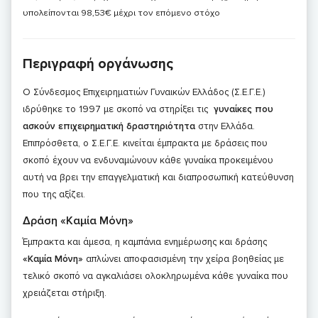
υπολείπονται 98,53€ μέχρι τον επόμενο στόχο
Περιγραφή οργάνωσης
Ο Σύνδεσμος Επιχειρηματιών Γυναικών Ελλάδος (Σ.Ε.Γ.Ε.)
ιδρύθηκε το 1997 με σκοπό να στηρίξει τις
γυναίκες που
ασκούν επιχειρηματική δραστηριότητα
στην Ελλάδα.
Επιπρόσθετα, ο Σ.Ε.Γ.Ε. κινείται έμπρακτα με δράσεις που
σκοπό έχουν να ενδυναμώνουν κάθε γυναίκα προκειμένου
αυτή να βρει την επαγγελματική και διαπροσωπική κατεύθυνση
που της αξίζει.
Δράση «Καμία Μόνη»
Έμπρακτα και άμεσα, η καμπάνια ενημέρωσης και δράσης
«Καμία Μόνη»
απλώνει αποφασισμένη την χείρα βοηθείας με
τελικό σκοπό να αγκαλιάσει ολοκληρωμένα κάθε γυναίκα που
χρειάζεται στήριξη.