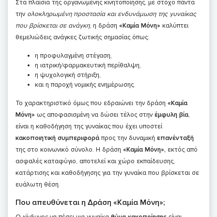
Στα πλαίσια της οργανωμένης κινητοποίησης, με στόχο πάντα
την
ολοκληρωμένη προστασία και ενδυνάμωση της γυναίκας
που βρίσκεται σε ανάγκη
, η δράση
«Καμία Μόνη»
καλύπτει
θεμελιώδεις ανάγκες ζωτικής σημασίας όπως:
η προφυλαγμένη στέγαση,
η ιατρική/φαρμακευτική περίθαλψη,
η ψυχολογική στήριξη,
και η παροχή νομικής ενημέρωσης.
Το χαρακτηριστικό όμως που εδραιώνει την δράση
«Καμία
Μόνη»
ως αποφασισμένη να δώσει τέλος στην
έμφυλη βία
,
είναι η καθοδήγηση της γυναίκας που έχει υποστεί
κακοποιητική συμπεριφορά
προς την δυναμική
επανένταξή
της στο κοινωνικό σύνολο. Η δράση
«Καμία Μόνη»,
εκτός από
ασφαλές καταφύγιο, αποτελεί και χώρο εκπαίδευσης,
κατάρτισης και καθοδήγησης για την γυναίκα που βρίσκεται σε
ευάλωτη θέση.
Που απευθύνεται η Δράση «Καμία Μόνη»;
Ο κίνδυνος να πέσει μια γυναίκα
θύμα κακοποίησης
είναι