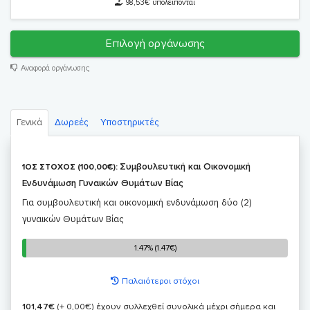
98,53€ υπολείπονται
Επιλογή οργάνωσης
Αναφορά οργάνωσης
Γενικά
Δωρεές
Υποστηρικτές
Συμβουλευτική και Οικονομική
1ΟΣ ΣΤΟΧΟΣ (100,00€):
Ενδυνάμωση Γυναικών Θυμάτων Βίας
Για συμβουλευτική και οικονομική ενδυνάμωση δύο (2)
γυναικών Θυμάτων Βίας
1.47% (1.47€)
1.47% (1.47€)
Παλαιότεροι στόχοι
101,47€
(+ 0,00€)
έχουν συλλεχθεί συνολικά μέχρι σήμερα και