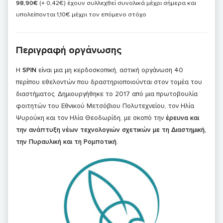
98,90€
(+ 0,42€)
έχουν συλλεχθεί συνολικά μέχρι σήμερα και
υπολείπονται 1,10€ μέχρι τον επόμενο στόχο
Περιγραφή οργάνωσης
Η
SPIN
είναι μια μη κερδοσκοπική, αστική οργάνωση 40
περίπου εθελοντών που δραστηριοποιούνται στον τομέα του
διαστήματος. Δημιουργήθηκε το 2017 από μια πρωτοβουλία
φοιτητών του Εθνικού Μετσόβιου Πολυτεχνείου, τον Ηλία
Ψυρούκη και τον Ηλία Θεοδωρίδη, με σκοπό την
έρευνα και
την ανάπτυξη νέων τεχνολογιών σχετικών με τη Διαστημική,
την Πυραυλική και τη Ρομποτική
.