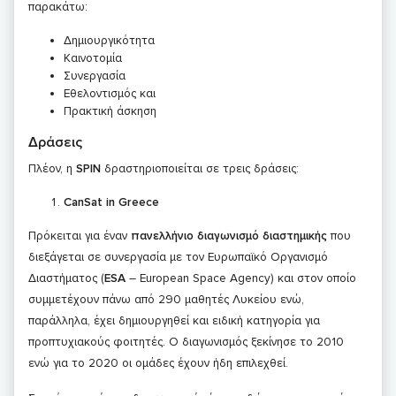
παρακάτω:
Δημιουργικότητα
Καινοτομία
Συνεργασία
Εθελοντισμός και
Πρακτική άσκηση
Δράσεις
Πλέον, η
SPIN
δραστηριοποιείται σε τρεις δράσεις:
CanSat in Greece
Πρόκειται για έναν
πανελλήνιο διαγωνισμό διαστημικής
που
διεξάγεται σε συνεργασία με τον Ευρωπαϊκό Οργανισμό
Διαστήματος (
ESA
– European Space Agency) και στον οποίο
συμμετέχουν πάνω από 290 μαθητές Λυκείου ενώ,
παράλληλα, έχει δημιουργηθεί και ειδική κατηγορία για
προπτυχιακούς φοιτητές. Ο διαγωνισμός ξεκίνησε το 2010
ενώ για το 2020 οι ομάδες έχουν ήδη επιλεχθεί.