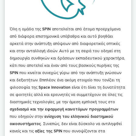
Όλη η ομάδα της
SPIN
αποτελείται από άτομα προερχόμενα
από διάφορα επιστημονικά υπόβαθρα και αυτό βοηθάει
αρκετά στην ανάπτυξη απόψεων από διαφορετικές οπτικές
και στην ανταλλαγή ιδεών. Αυτό με τη σειρά του οδηγεί στη
δημιουργία συνθηκών και δράσεων εκπαιδευτικού χαρακτήρα,
κάτι που αποτελεί και έναν από τους βασικούς πυρήνες της
SPIN
που κινείται συνεχώς γύρω από την ανάπτυξη γνώσεων
και δεξιοτήτων. Επιπλέον, ένα ακόμη στοιχείο που τονίζει τη
φιλοσοφία της
Space
Innovation
είναι ότι δίνει τη δυνατότητα
σε φοιτητές αλλά και ερευνητές να συμμετέχουν σε όλες τις
διαστημικές τεχνολογίες, με την άμεση εμπλοκή τους στο
σχεδιασμό και την εφαρμογή καινοτόμων προγραμμάτων
που οδηγούν στην
ενίσχυση του ελληνικού διαστημικού
οικοσυστήματος
. Συνεπώς, δεν είναι δύσκολο να αντιληφθεί
κανείς και τις
αξίες της SPIN
που συνοψίζονται στα