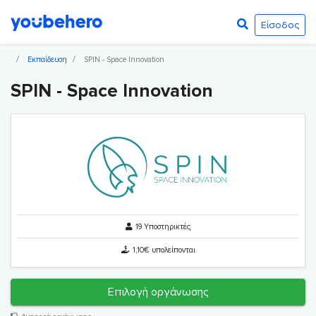
Είσοδος
Εκπαίδευση
SPIN - Space Innovation
SPIN - Space Innovation
19 Υποστηρικτές
1,10€ υπολείπονται
Επιλογή οργάνωσης