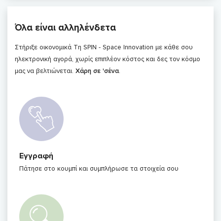
Όλα είναι αλληλένδετα
Στήριξε οικονομικά Τη SPIN - Space Innovation με κάθε σου
ηλεκτρονική αγορά, χωρίς επιπλέον κόστος και δες τον κόσμο
μας να βελτιώνεται.
Χάρη σε 'σένα
.
Εγγραφή
Πάτησε στο κουμπί και συμπλήρωσε τα στοιχεία σου