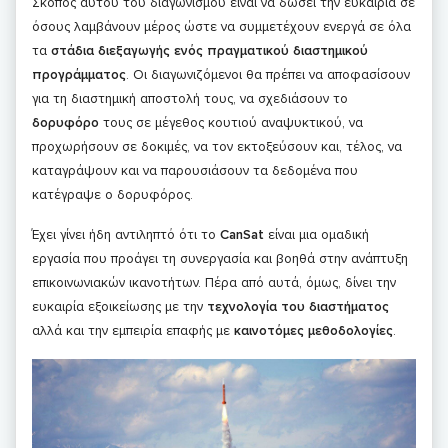
Σκοπός αυτού του διαγωνισμού είναι να δώσει την ευκαιρία σε
όσους λαμβάνουν μέρος ώστε να συμμετέχουν ενεργά σε όλα
τα
στάδια διεξαγωγής ενός πραγματικού διαστημικού
προγράμματος
. Οι διαγωνιζόμενοι θα πρέπει να αποφασίσουν
για τη διαστημική αποστολή τους, να σχεδιάσουν το
δορυφόρο
τους σε μέγεθος κουτιού αναψυκτικού, να
προχωρήσουν σε δοκιμές, να τον εκτοξεύσουν και, τέλος, να
καταγράψουν και να παρουσιάσουν τα δεδομένα που
κατέγραψε ο δορυφόρος.
Έχει γίνει ήδη αντιληπτό ότι το
CanSat
είναι μια ομαδική
εργασία που προάγει τη συνεργασία και βοηθά στην ανάπτυξη
επικοινωνιακών ικανοτήτων. Πέρα από αυτά, όμως, δίνει την
ευκαιρία εξοικείωσης με την
τεχνολογία του διαστήματος
αλλά και την εμπειρία επαφής με
καινοτόμες μεθοδολογίες
.