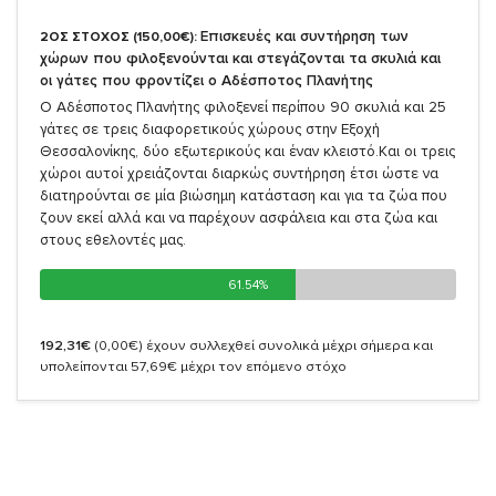
Επισκευές και συντήρηση των
2ΟΣ ΣΤΟΧΟΣ (150,00€):
χώρων που φιλοξενούνται και στεγάζονται τα σκυλιά και
οι γάτες που φροντίζει ο Αδέσποτος Πλανήτης
Ο Αδέσποτος Πλανήτης φιλοξενεί περίπου 90 σκυλιά και 25
γάτες σε τρεις διαφορετικούς χώρους στην Εξοχή
Θεσσαλονίκης, δύο εξωτερικούς και έναν κλειστό.Και οι τρεις
χώροι αυτοί χρειάζονται διαρκώς συντήρηση έτσι ώστε να
διατηρούνται σε μία βιώσημη κατάσταση και για τα ζώα που
ζουν εκεί αλλά και να παρέχουν ασφάλεια και στα ζώα και
στους εθελοντές μας.
61.54%
61.54%
192,31€
(0,00€)
έχουν συλλεχθεί συνολικά μέχρι σήμερα και
υπολείπονται 57,69€ μέχρι τον επόμενο στόχο