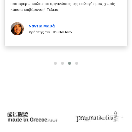
κάτι!
Κυριάκος Τσίγκρος
Χρήστης του
YouBeHero