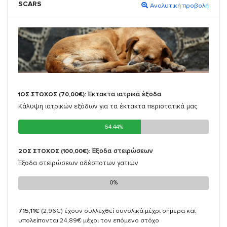
SCARS
Αναλυτική προβολή
Έκτακτα ιατρικά έξοδα
1ΟΣ ΣΤΟΧΟΣ (70,00€):
Κάλυψη ιατρικών εξόδων για τα έκτακτα περιστατικά μας
64.44%
64.44%
Έξοδα στειρώσεων
2ΟΣ ΣΤΟΧΟΣ (100,00€):
Έξοδα στειρώσεων αδέσποτων γατιών
0%
0%
715,11€
(2,96€)
έχουν συλλεχθεί συνολικά μέχρι σήμερα και
υπολείπονται 24,89€ μέχρι τον επόμενο στόχο