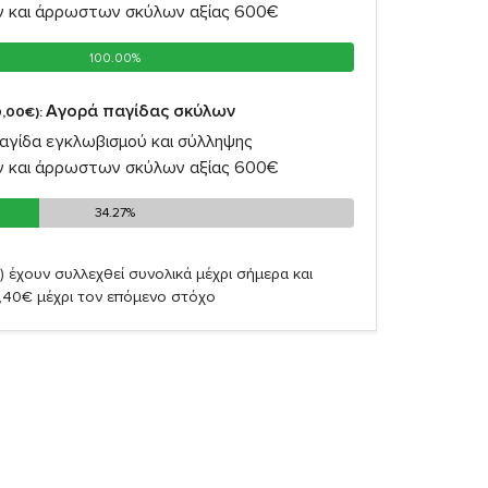
ν και άρρωστων σκύλων αξίας 600€
100.00%
100.00%
Αγορά παγίδας σκύλων
,00€):
αγίδα εγκλωβισμού και σύλληψης
ν και άρρωστων σκύλων αξίας 600€
34.27%
34.27%
)
έχουν συλλεχθεί συνολικά μέχρι σήμερα και
,40€ μέχρι τον επόμενο στόχο