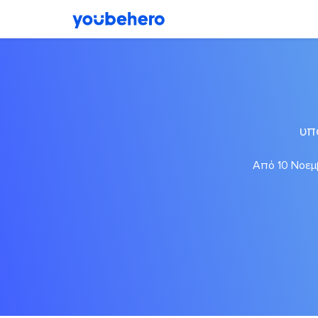
υπ
Από 10 Νοεμβ