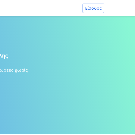
Είσοδος
λης
δωρεές
χωρίς