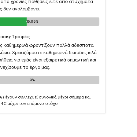
από χρόνιες παθήσεις είτε από ατυχήματα
ς δεν αναλαμβάνει.
45.96%
45.96%
Τροφές
,00€):
ας καθημερινά φροντίζουν πολλά αδέσποτα
λάκια. Χρειαζόμαστε καθημερινά δεκάδες κιλά
θεια για εμάς είναι εξαιρετικά σημαντική και
νεχίσουμε το έργο μας.
0%
0%
€)
έχουν συλλεχθεί συνολικά μέχρι σήμερα και
04€ μέχρι τον επόμενο στόχο