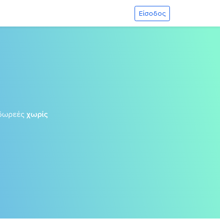
Είσοδος
δωρεές
χωρίς