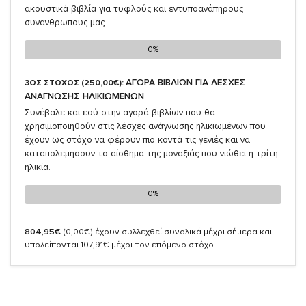
ακουστικά βιβλία για τυφλούς και εντυποανάπηρους
συνανθρώπους μας.
0%
0%
ΑΓΟΡΑ ΒΙΒΛΙΩΝ ΓΙΑ ΛΕΣΧΕΣ
3ΟΣ ΣΤΟΧΟΣ (250,00€):
ΑΝΑΓΝΩΣΗΣ ΗΛΙΚΙΩΜΕΝΩΝ
Συνέβαλε και εσύ στην αγορά βιβλίων που θα
χρησιμοποιηθούν στις λέσχες ανάγνωσης ηλικιωμένων που
έχουν ως στόχο να φέρουν πιο κοντά τις γενιές και να
καταπολεμήσουν το αίσθημα της μοναξιάς που νιώθει η τρίτη
ηλικία.
0%
0%
804,95€
(0,00€)
έχουν συλλεχθεί συνολικά μέχρι σήμερα και
υπολείπονται 107,91€ μέχρι τον επόμενο στόχο