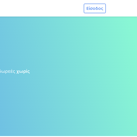
Είσοδος
δωρεές
χωρίς