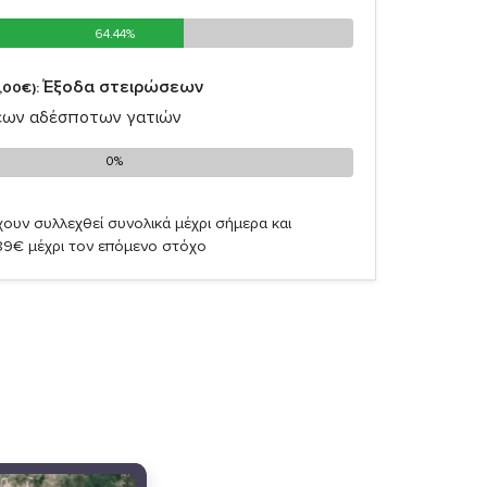
64.44%
64.44%
Έξοδα στειρώσεων
,00€):
εων αδέσποτων γατιών
0%
0%
ουν συλλεχθεί συνολικά μέχρι σήμερα και
89€ μέχρι τον επόμενο στόχο