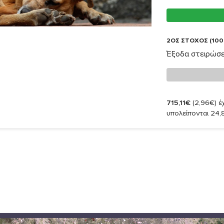
2ΟΣ ΣΤΟΧΟΣ (100
Έξοδα στειρώσ
715,11€
(2,96€)
έχ
υπολείπονται 24,