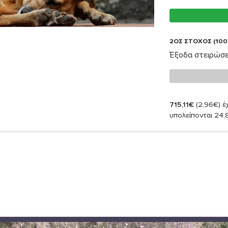
2ΟΣ ΣΤΟΧΟΣ (100
Έξοδα στειρώσ
715,11€
(2,96€)
έχ
υπολείπονται 24,