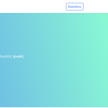
Είσοδος
δωρεές
χωρίς