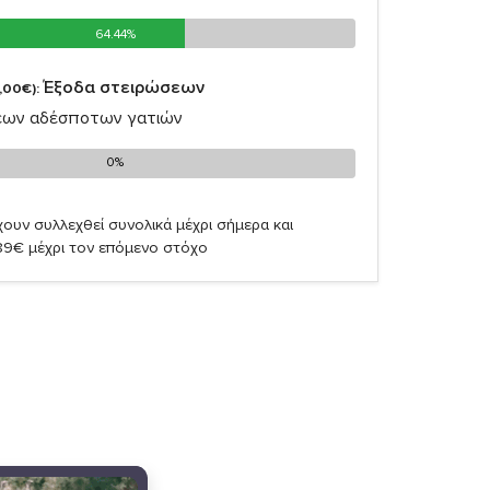
64.44%
64.44%
Έξοδα στειρώσεων
,00€):
εων αδέσποτων γατιών
0%
0%
ουν συλλεχθεί συνολικά μέχρι σήμερα και
89€ μέχρι τον επόμενο στόχο