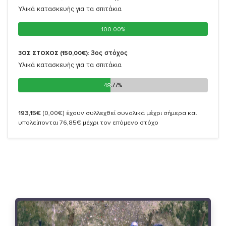
Υλικά κατασκευής για τα σπιτάκια
100.00%
100.00%
3oς στόχος
3ΟΣ ΣΤΟΧΟΣ (150,00€):
Υλικά κατασκευής για τα σπιτάκια
48.77%
48.77%
193,15€
(0,00€)
έχουν συλλεχθεί συνολικά μέχρι σήμερα και
υπολείπονται 76,85€ μέχρι τον επόμενο στόχο