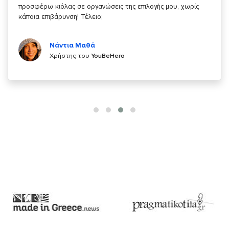
κάτι!
Κυριάκος Τσίγκρος
Χρήστης του
YouBeHero