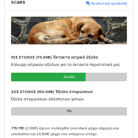
SCARS
Αναλυτική προβολή
Έκτακτα ιατρικά έξοδα
1ΟΣ ΣΤΟΧΟΣ (70,00€):
Κάλυψη ιατρικών εξόδων για τα έκτακτα περιστατικά μας
64.44%
64.44%
Έξοδα στειρώσεων
2ΟΣ ΣΤΟΧΟΣ (100,00€):
Έξοδα στειρώσεων αδέσποτων γατιών
0%
0%
715,11€
(2,96€)
έχουν συλλεχθεί συνολικά μέχρι σήμερα και
υπολείπονται 24,89€ μέχρι τον επόμενο στόχο