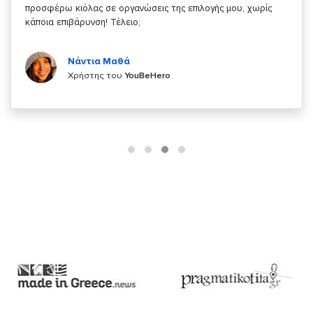
κάτι!
Κυριάκος Τσίγκρος
Χρήστης του
YouBeHero