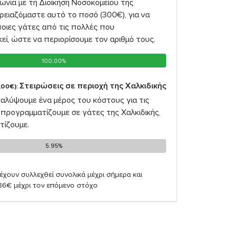
νία με τη Διοίκηση Νοσοκομείου της
ρειαζόμαστε αυτό το ποσό (300€), για να
οιες γάτες από τις πολλές που
ί, ώστε να περιορίσουμε τον αριθμό τους.
100.00%
100.00%
Στειρώσεις σε περιοχή της Χαλκιδικής
,00€):
καλύψουμε ένα μέρος του κόστους για τις
προγραμματίζουμε σε γάτες της Χαλκιδικής,
τίζουμε.
5.95%
5.95%
έχουν συλλεχθεί συνολικά μέχρι σήμερα και
,86€ μέχρι τον επόμενο στόχο