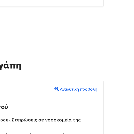
γάπη
Αναλυτική προβολή
πού
Στειρώσεις σε νοσοκομεία της
,00€):