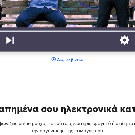
Δες το βίντεο
απημένα σου ηλεκτρονικά κ
ωνίζεις online ρούχα, παπούτσια, εισιτήρια, φαγητό ή οτιδήποτ
την οργάνωσης της επιλογής σου.