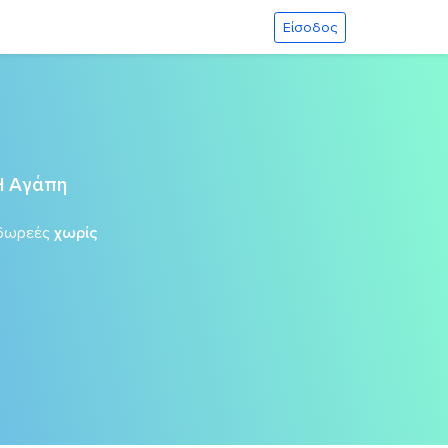
Είσοδος
Η Αγάπη
δωρεές
χωρίς