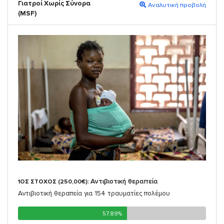
Γιατροί Χωρίς Σύνορα
Αναλυτική προβολή
(MSF)
Αντιβιοτική θεραπεία
1ΟΣ ΣΤΟΧΟΣ (250,00€):
Αντιβιοτική θεραπεία για 154 τραυματίες πολέμου
57.89%
57.89%