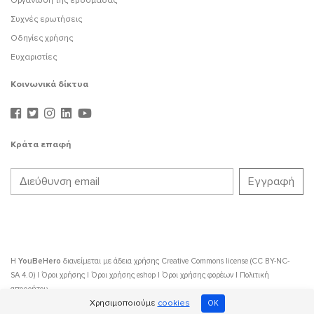
Οργάνωση της εβδομάδας
Συχνές ερωτήσεις
Οδηγίες χρήσης
Ευχαριστίες
Κοινωνικά δίκτυα
Κράτα επαφή
Η
YouBeHero
διανείμεται με άδεια χρήσης
Creative Commons license (CC BY-NC-
SA 4.0)
|
Όροι χρήσης
|
Όροι χρήσης eshop
|
Όροι χρήσης φορέων
|
Πολιτική
απορρήτου
Χρησιμοποιούμε
cookies
OK