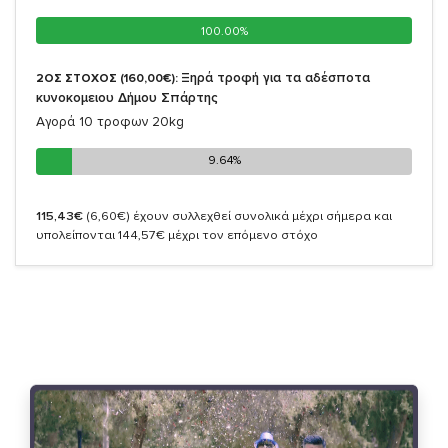
100.00%
100.00%
Ξηρά τροφή για τα αδέσποτα
2ΟΣ ΣΤΟΧΟΣ (160,00€):
κυνοκομειου Δήμου Σπάρτης
Αγορά 10 τροφων 20kg
9.64%
9.64%
115,43€
(6,60€)
έχουν συλλεχθεί συνολικά μέχρι σήμερα και
υπολείπονται 144,57€ μέχρι τον επόμενο στόχο