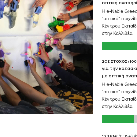
οπτική αναπηρ
Η e-Nable Greec
"απτικά" παιχνί
Κέντρου Εκπαίδ
στην Καλλιθέα.
2ΟΣ ΣΤΟΧΟΣ (100
για την κατασκ
με οπτική ανα
Η e-Nable Greec
"απτικά" παιχνί
Κέντρου Εκπαίδ
στην Καλλιθέα.
123,81€
(0,35€)
έχ