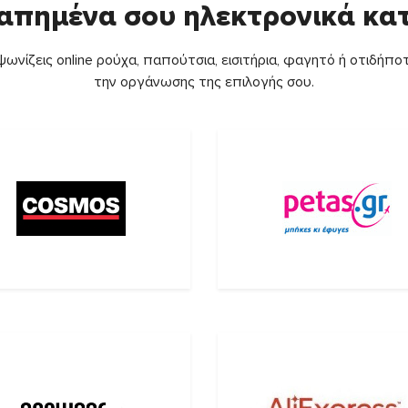
απημένα σου ηλεκτρονικά κ
ωνίζεις online ρούχα, παπούτσια, εισιτήρια, φαγητό ή οτιδήποτ
την οργάνωσης της επιλογής σου.