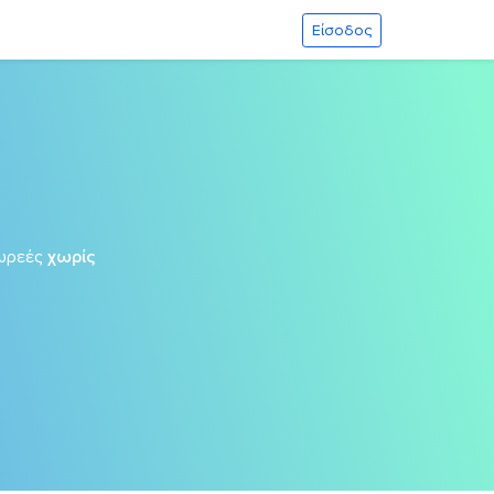
Είσοδος
ωρεές
χωρίς