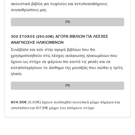
ακουστικά βιβλία για τυφλούς και εντυποανάπηρους
συνανθρώπους μας.
0%
0%
ΑΓΟΡΑ ΒΙΒΛΙΩΝ ΓΙΑ ΛΕΣΧΕΣ
3ΟΣ ΣΤΟΧΟΣ (250,00€):
ΑΝΑΓΝΩΣΗΣ ΗΛΙΚΙΩΜΕΝΩΝ
Συνέβαλε και εσύ στην αγορά βιβλίων που θα
χρησιμοποιηθούν στις λέσχες ανάγνωσης ηλικιωμένων που
έχουν ως στόχο να φέρουν πιο κοντά τις γενιές και να
καταπολεμήσουν το αίσθημα της μοναξιάς που νιώθει η τρίτη
ηλικία.
0%
0%
804,95€
(0,00€)
έχουν συλλεχθεί συνολικά μέχρι σήμερα και
υπολείπονται 107,91€ μέχρι τον επόμενο στόχο