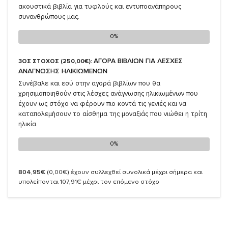
ακουστικά βιβλία για τυφλούς και εντυποανάπηρους
συνανθρώπους μας.
0%
0%
ΑΓΟΡΑ ΒΙΒΛΙΩΝ ΓΙΑ ΛΕΣΧΕΣ
3ΟΣ ΣΤΟΧΟΣ (250,00€):
ΑΝΑΓΝΩΣΗΣ ΗΛΙΚΙΩΜΕΝΩΝ
Συνέβαλε και εσύ στην αγορά βιβλίων που θα
χρησιμοποιηθούν στις λέσχες ανάγνωσης ηλικιωμένων που
έχουν ως στόχο να φέρουν πιο κοντά τις γενιές και να
καταπολεμήσουν το αίσθημα της μοναξιάς που νιώθει η τρίτη
ηλικία.
0%
0%
804,95€
(0,00€)
έχουν συλλεχθεί συνολικά μέχρι σήμερα και
υπολείπονται 107,91€ μέχρι τον επόμενο στόχο