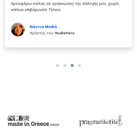
κάτι!
Κυριάκος Τσίγκρος
Χρήστης του
YouBeHero