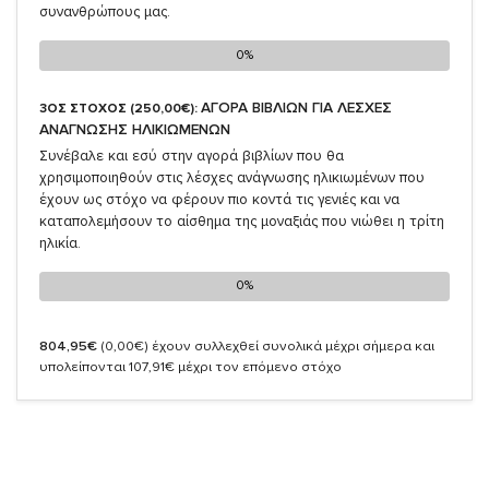
συνανθρώπους μας.
0%
0%
ΑΓΟΡΑ ΒΙΒΛΙΩΝ ΓΙΑ ΛΕΣΧΕΣ
3ΟΣ ΣΤΟΧΟΣ (250,00€):
ΑΝΑΓΝΩΣΗΣ ΗΛΙΚΙΩΜΕΝΩΝ
Συνέβαλε και εσύ στην αγορά βιβλίων που θα
χρησιμοποιηθούν στις λέσχες ανάγνωσης ηλικιωμένων που
έχουν ως στόχο να φέρουν πιο κοντά τις γενιές και να
καταπολεμήσουν το αίσθημα της μοναξιάς που νιώθει η τρίτη
ηλικία.
0%
0%
804,95€
(0,00€)
έχουν συλλεχθεί συνολικά μέχρι σήμερα και
υπολείπονται 107,91€ μέχρι τον επόμενο στόχο