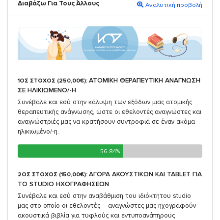
Διαβάζω Για Τους Άλλους
Αναλυτική προβολή
ΑΤΟΜΙΚΗ ΘΕΡΑΠΕΥΤΙΚΗ ΑΝΑΓΝΩΣΗ
1ΟΣ ΣΤΟΧΟΣ (250,00€):
ΣΕ ΗΛΙΚΙΩΜΕΝΟ/-Η
Συνέβαλε και εσύ στην κάλυψη των εξόδων μιας ατομικής
θεραπευτικής ανάγνωσης, ώστε οι εθελοντές αναγνώστες και
αναγνώστριές μας να κρατήσουν συντροφιά σε έναν ακόμα
ηλικιωμένο/-η.
56.84%
56.84%
ΑΓΟΡΑ ΑΚΟΥΣΤΙΚΩΝ ΚΑΙ TABLET ΓΙΑ
2ΟΣ ΣΤΟΧΟΣ (150,00€):
TO STUDIO ΗΧΟΓΡΑΦΗΣΕΩΝ
Συνέβαλε και εσύ στην αναβάθμιση του ιδιόκτητου studio
μας στο οποίο οι εθελοντές – αναγνώστες μας ηχογραφούν
ακουστικά βιβλία για τυφλούς και εντυποανάπηρους