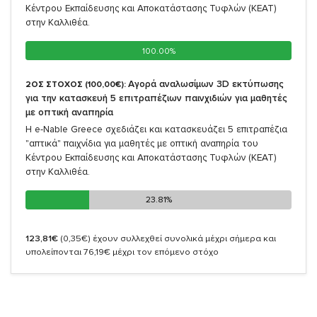
Κέντρου Εκπαίδευσης και Αποκατάστασης Τυφλών (ΚΕΑΤ)
στην Καλλιθέα.
100.00%
100.00%
Αγορά αναλωσίμων 3D εκτύπωσης
2ΟΣ ΣΤΟΧΟΣ (100,00€):
για την κατασκευή 5 επιτραπέζιων παινχιδιών για μαθητές
με οπτική αναπηρία
Η e-Nable Greece σχεδιάζει και κατασκευάζει 5 επιτραπέζια
"απτικά" παιχνίδια για μαθητές με οπτική αναπηρία του
Κέντρου Εκπαίδευσης και Αποκατάστασης Τυφλών (ΚΕΑΤ)
στην Καλλιθέα.
23.81%
23.81%
123,81€
(0,35€)
έχουν συλλεχθεί συνολικά μέχρι σήμερα και
υπολείπονται 76,19€ μέχρι τον επόμενο στόχο