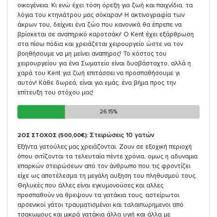
οικογένεια. Κι ενώ έχει τόση όρεξη για ζωή και παιχνίδια, τα
λόγια του κτηνιάτρου μας σόκαραν! Η ακτινογραφία των
άκρων του, δείχνει ένα ζώο που κανονικά θα έπρεπε να
βρίσκεται σε αναπηρικό καροτσάκι! Ο Kent έχει εξάρθρωση
στα πίσω πόδια και χρειάζεται χειρουργείο ώστε να τον
βοηθήσουμε να μη μείνει αναπηρος! Το κόστος του
χειρουργείου για ένα Σωματείο είναι δυσβάσταχτο, αλλά η
χαρά του Kent για ζωή επιτάσσει να προσπαθήσουμε γι
αυτόν! Κάθε δωρεά, είναι για εμάς, ένα βήμα προς την
επίτευξη του στόχου μας!
26.15%
26.15%
Στειρώσεις 10 γατών
2ΟΣ ΣΤΟΧΟΣ (500,00€):
Εξήντα γατούλες μας χρειάζονται. Ζουν σε εξοχική περιοχή
όπου σιτίζονται τα τελευταία πέντε χρόνια, ομως η αδυναμια
επαρκών στειρώσεων από τον άνθρωπο που τις φροντίζει
είχε ως αποτέλεσμα τη μεγάλη αυξηση του πληθυσμού τους.
Θηλυκές που άλλες είναι εγκυμονούσες και αλλες
προσπαθούν να θρεψουν τα γατάκια τους, αστείρωτοι
αρσενικοί γάτοι τραυματισμένοι και ταλαιπωρημενοι από
τσακωμους και μικρά γατάκια άλλα υγιή και άλλα με