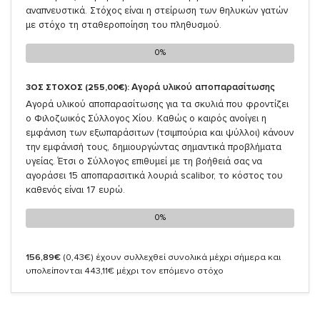
αναπνευστικά. Στόχος είναι η στείρωση των θηλυκών γατών
με στόχο τη σταθεροποίηση του πληθυσμού.
0%
0%
Αγορά υλικού αποπαρασίτωσης
3ΟΣ ΣΤΟΧΟΣ (255,00€):
Αγορά υλικού αποπαρασίτωσης για τα σκυλιά που φροντίζει
ο Φιλοζωικός Σύλλογος Χίου. Καθώς ο καιρός ανοίγει η
εμφάνιση των εξωπαράσιτων (τσιμπούρια και ψύλλοι) κάνουν
την εμφάνισή τους, δημιουργώντας σημαντικά προβλήματα
υγείας. Έτσι ο Σύλλογος επιθυμεί με τη βοήθειά σας να
αγοράσει 15 αποπαρασιτικά λουριά scalibor, το κόστος του
καθενός είναι 17 ευρώ.
0%
0%
156,89€
(0,43€)
έχουν συλλεχθεί συνολικά μέχρι σήμερα και
υπολείπονται 443,11€ μέχρι τον επόμενο στόχο