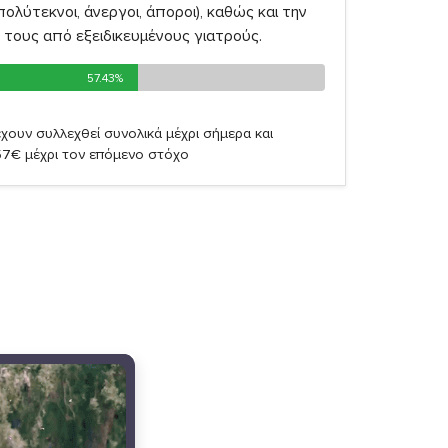
πολύτεκνοι, άνεργοι, άποροι), καθώς και την
τους από εξειδικευμένους γιατρούς.
57.43%
57.43%
χουν συλλεχθεί συνολικά μέχρι σήμερα και
57€ μέχρι τον επόμενο στόχο