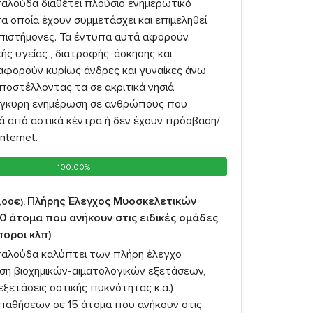
αλούδα διαθέτει πλούσιο ενημερωτικό
α οποία έχουν συμμετάσχει και επιμεληθεί
 επιστήμονες. Τα έντυπα αυτά αφορούν
ής υγείας , διατροφής, άσκησης και
 αφορούν κυρίως άνδρες και γυναίκες άνω
ποστέλλοντας τα σε ακριτικά νησιά
γκυρη ενημέρωση σε ανθρώπους που
ιά από αστικά κέντρα ή δεν έχουν πρόσβαση/
nternet.
100.00%
100.00%
Πλήρης Έλεγχος Μυοσκελετικών
,00€):
 άτομα που ανήκουν στις ειδικές ομάδες
ποροι κλπ)
αλούδα καλύπτει των πλήρη έλεγχο
η βιοχημικών-αιματολογικών εξετάσεων,
εξετάσεις οστικής πυκνότητας κ.α.)
παθήσεων σε 15 άτομα που ανήκουν στις