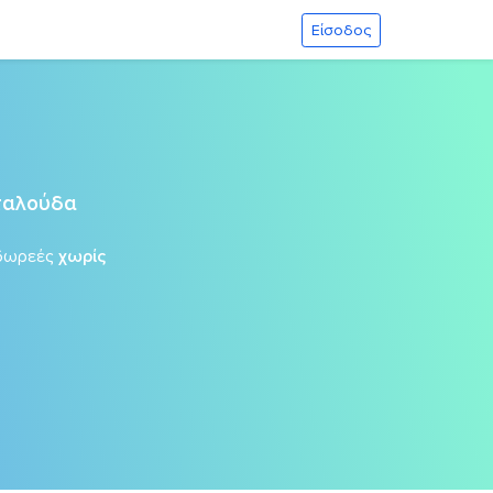
Είσοδος
εταλούδα
δωρεές
χωρίς