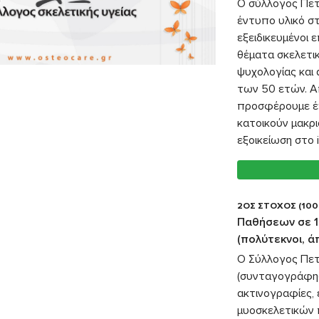
Ο σύλλογος Πετ
έντυπο υλικό στ
εξειδικευμένοι
θέματα σκελετικ
ψυχολογίας και
των 50 ετών. Α
προσφέρουμε έ
κατοικούν μακρ
εξοικείωση στο i
2ΟΣ ΣΤΟΧΟΣ (100
Παθήσεων σε 10
(πολύτεκνοι, ά
Ο Σύλλογος Πετ
(συνταγογράφησ
ακτινογραφίες, 
μυοσκελετικών 