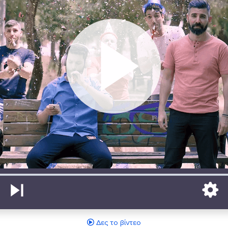
Δες το βίντεο